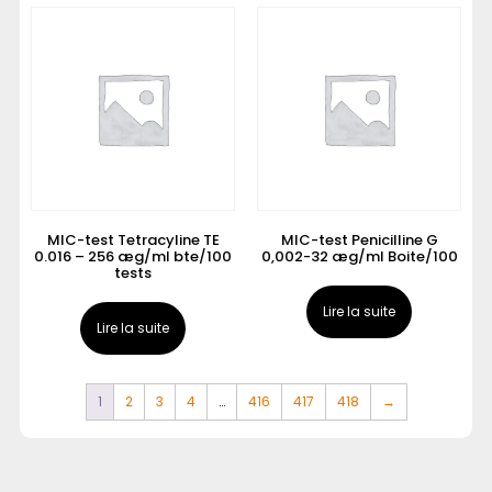
MIC-test Tetracyline TE
MIC-test Penicilline G
0.016 – 256 æg/ml bte/100
0,002-32 æg/ml Boite/100
tests
Lire la suite
Lire la suite
1
2
3
4
…
416
417
418
→