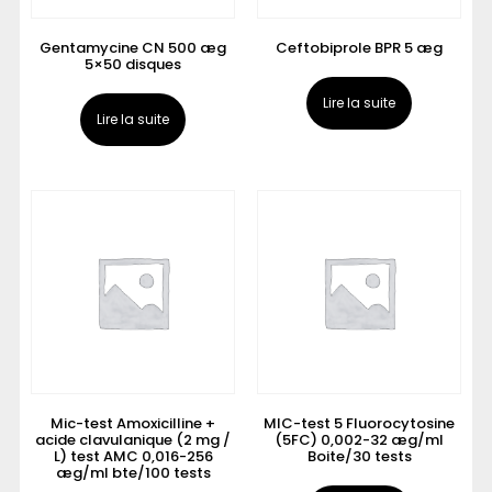
Gentamycine CN 500 æg
Ceftobiprole BPR 5 æg
5×50 disques
Lire la suite
Lire la suite
Mic-test Amoxicilline +
MIC-test 5 Fluorocytosine
acide clavulanique (2 mg /
(5FC) 0,002-32 æg/ml
L) test AMC 0,016-256
Boite/30 tests
æg/ml bte/100 tests