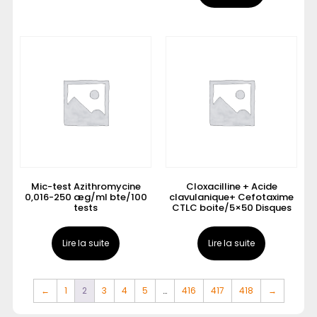
Mic-test Azithromycine
Cloxacilline + Acide
0,016-250 æg/ml bte/100
clavulanique+ Cefotaxime
tests
CTLC boite/5×50 Disques
Lire la suite
Lire la suite
←
1
2
3
4
5
…
416
417
418
→