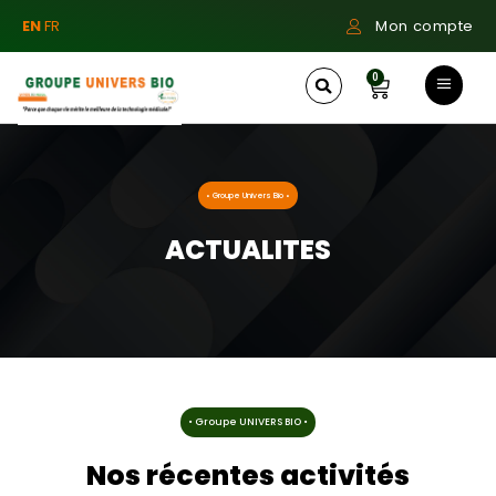
EN
FR
Mon compte
0
• Groupe Univers Bio •
ACTUALITES
• Groupe UNIVERS BIO •
Nos récentes activités