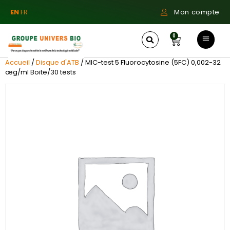
EN
FR
Mon compte
0
Accueil
/
Disque d'ATB
/ MIC-test 5 Fluorocytosine (5FC) 0,002-32
æg/ml Boite/30 tests