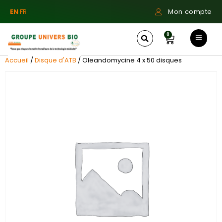
EN
FR
Mon compte
0
Accueil
/
Disque d'ATB
/ Oleandomycine 4 x 50 disques