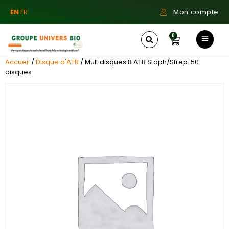
EN
FR
Mon compte
0
Accueil
/
Disque d'ATB
/ Multidisques 8 ATB Staph/Strep. 50
disques