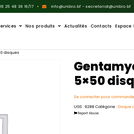
6 25 48 36 16/17
info@unibio.bf - secretariat@unibio.bf
ervices
Nos produits
Actualités
Contacts
Espace 
0 disques
Gentamyc
5×50 dis
Se connecter pour commande
UGS :
9288
Catégorie :
Disque 
Report Abuse