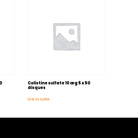
0
Colistine sulfate 10 æg 5 x 50
disques
Lire la suite