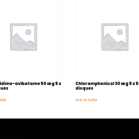
idime-avibatame 50 æg 5 x
Chloramphenicol 30 æg 5 x 5
ques
disques
uite
Lire la suite