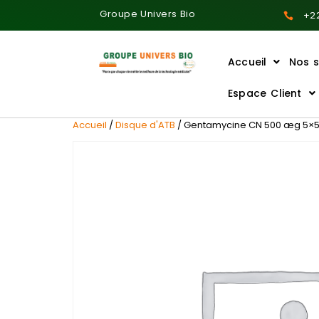
Groupe Univers Bio
+22
Accueil
Nos s
Ajoutez votre titre ici
Espace Client
Accueil
/
Disque d'ATB
/ Gentamycine CN 500 æg 5×5