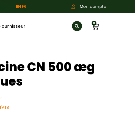
EN
FR
Mon compte
0
Fournisseur
ine CN 500 æg
ques
r
d'ATB