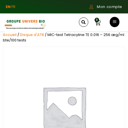
EN
FR
Mon compte
0
Accueil
/
Disque d'ATB
/ MIC-test Tetracyline TE 0.016 – 256 æg/ml
bte/100 tests