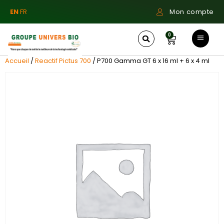
EN
FR
Mon compte
0
Accueil
/
Reactif Pictus 700
/ P700 Gamma GT 6 x 16 ml + 6 x 4 ml