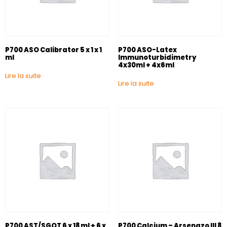
P700 ASO Calibrator 5 x 1 x 1
P700 ASO-Latex
ml
Immunoturbidimetry
4x30ml + 4x6ml
Lire la suite
Lire la suite
P700 AST/SGOT 6 x 18 ml + 6 x
P700 Calcium – Arsenazo III 8