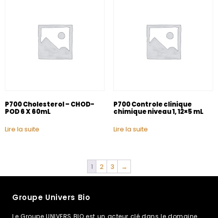
P700 Cholesterol – CHOD-
P700 Controle clinique
POD 6 X 60mL
chimique niveau 1, 12×5 mL
Lire la suite
Lire la suite
1
2
3
→
Groupe Univers Bio
Le Groupe UNIVERS BIO est un acteur clé dans le domaine