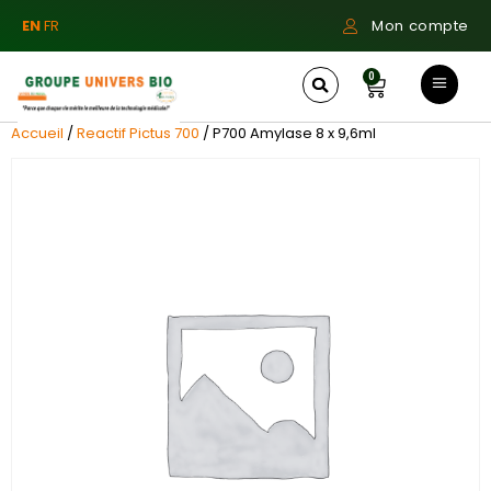
EN
FR
Mon compte
0
Accueil
/
Reactif Pictus 700
/ P700 Amylase 8 x 9,6ml