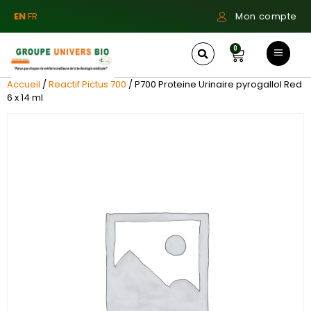
EN
FR
Mon compte
0
Accueil
/
Reactif Pictus 700
/ P700 Proteine Urinaire pyrogallol Red
6 x 14 ml