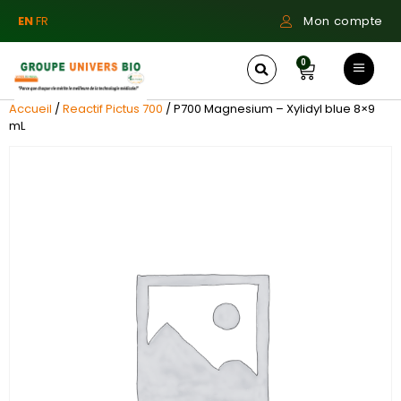
EN
FR
Mon compte
0
Accueil
/
Reactif Pictus 700
/ P700 Magnesium – Xylidyl blue 8×9
mL