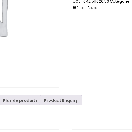
UGS :
042.511020.53
Catégorie 
Report Abuse
Plus de produits
Product Enquiry