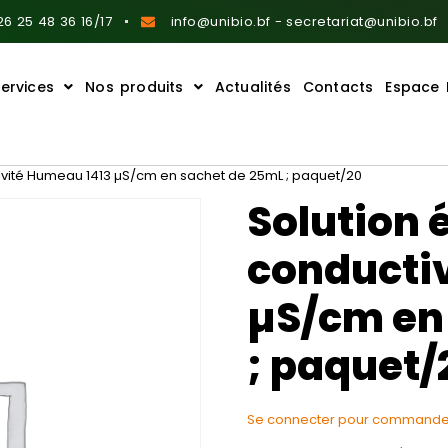
6 25 48 36 16/17
info@unibio.bf - secretariat@unibio.bf
ervices
Nos produits
Actualités
Contacts
Espace 
tivité Humeau 1413 µS/cm en sachet de 25mL ; paquet/20
Solution 
conducti
µS/cm en
; paquet/
Se connecter pour commande