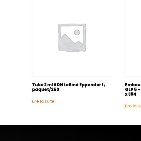
Tube 2 ml ADN LoBind Eppendorf ;
Embout
paquet/250
GLP 5 –
x 384
Lire la suite
Lire la s