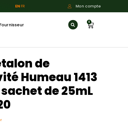
EN
FR
Mon compte
0
Fournisseur
étalon de
vité Humeau 1413
 sachet de 25mL
20
r