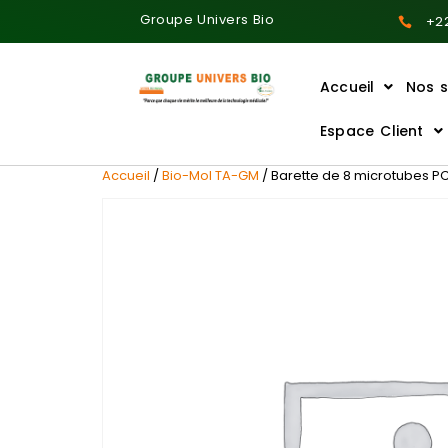
Groupe Univers Bio
+22
Accueil
Nos s
Ajoutez votre titre ici
Espace Client
Accueil
/
Bio-Mol TA-GM
/ Barette de 8 microtubes PC