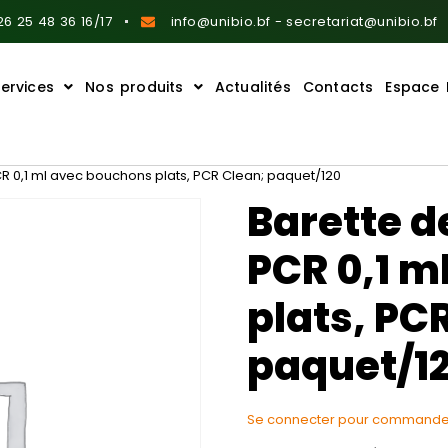
6 25 48 36 16/17
info@unibio.bf - secretariat@unibio.bf
ervices
Nos produits
Actualités
Contacts
Espace 
R 0,1 ml avec bouchons plats, PCR Clean; paquet/120
Barette d
PCR 0,1 m
plats, PC
paquet/1
Se connecter pour commande