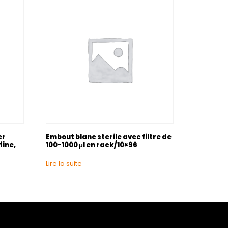
er
Embout blanc sterile avec filtre de
fine,
100-1000 μl en rack/10×96
Lire la suite