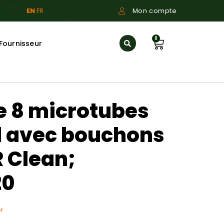
EN
FR
Mon compte
0
Fournisseur
e 8 microtubes
l avec bouchons
R Clean;
20
r