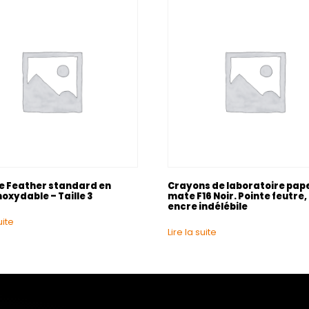
 Feather standard en
Crayons de laboratoire pap
noxydable – Taille 3
mate F16 Noir. Pointe feutre, 
encre indélébile
uite
Lire la suite