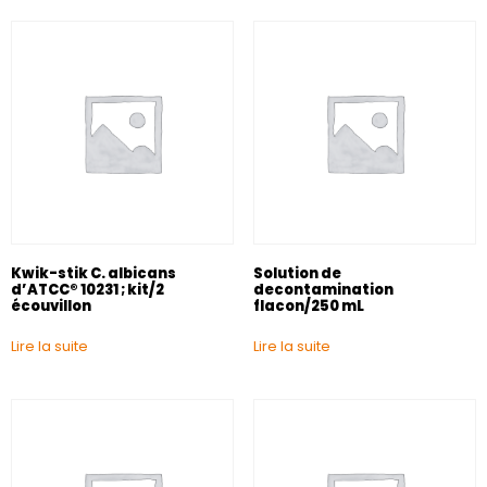
Kwik-stik C. albicans
Solution de
d’ATCC® 10231 ; kit/2
decontamination
écouvillon
flacon/250 mL
Lire la suite
Lire la suite