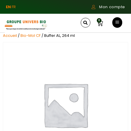
EN
FR
Mon compte
0
Accueil
/
Bio-Mol CF
/ Buffer AL, 264 ml