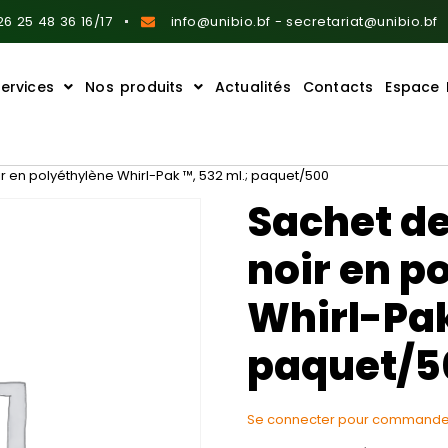
6 25 48 36 16/17
info@unibio.bf - secretariat@unibio.bf
ervices
Nos produits
Actualités
Contacts
Espace 
 en polyéthylène Whirl-Pak ™, 532 ml.; paquet/500
Sachet d
noir en p
Whirl-Pak
paquet/5
Se connecter pour commande