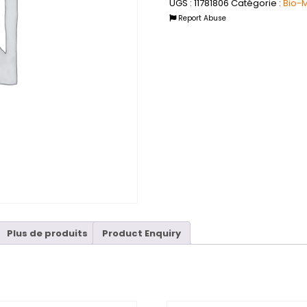
UGS :
11781806
Catégorie :
Bio-
Report Abuse
Plus de produits
Product Enquiry