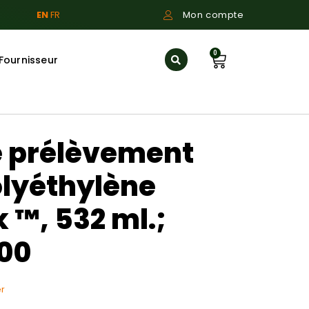
EN
FR
Mon compte
0
Fournisseur
e prélèvement
olyéthylène
 ™, 532 ml.;
00
r