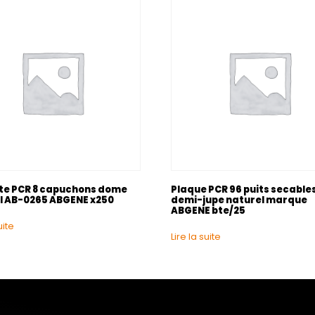
te PCR 8 capuchons dome
Plaque PCR 96 puits secable
l AB-0265 ABGENE x250
demi-jupe naturel marque
ABGENE bte/25
uite
Lire la suite