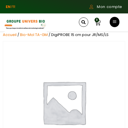
EN
FR
Mon compte
0
Accueil
/
Bio-Mol TA-GM
/ DigiPROBE 15 cm pour JR/MS/LS