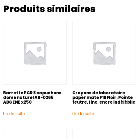
Produits similaires
Barrette PCR 8 capuchons
Crayons de laboratoire
dome naturel AB-0265
paper mate F16 Noir. Pointe
ABGENE x250
feutre, fine, encre indélébile
Lire la suite
Lire la suite