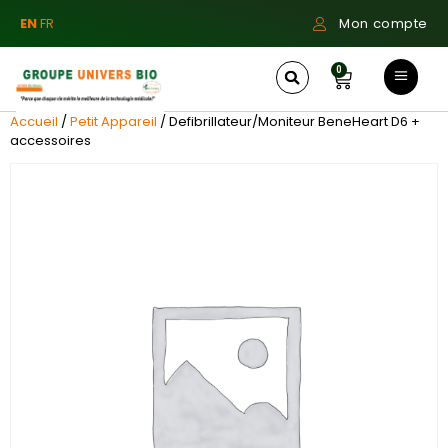
EN
FR
Mon compte
0
Accueil
/
Petit Appareil
/ Defibrillateur/Moniteur BeneHeart D6 +
accessoires