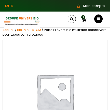
EN
FR
Mon compte
0
Accueil
/
Bio-Mol TA-GM
/ Portoir réversible multiface coloris vert
pour tubes et microtubes