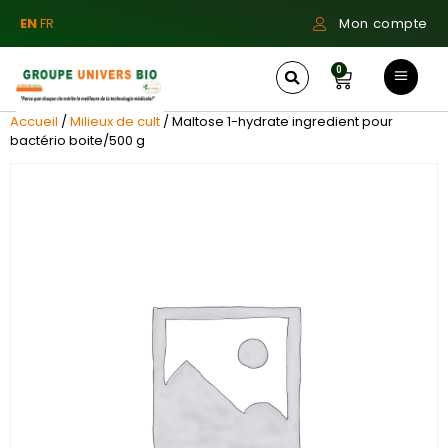
EN
FR
Mon compte
0
Accueil
/
Milieux de cult
/ Maltose 1-hydrate ingredient pour
bactério boite/500 g