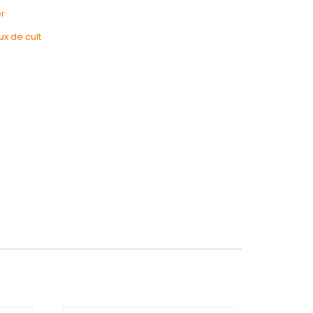
r
ux de cult