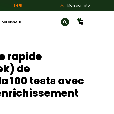
EN
FR
Mon compte
0
Fournisseur
e rapide
ek) de
a 100 tests avec
enrichissement