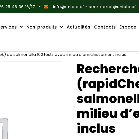
6 25 48 36 16/17
info@unibio.bf - secretariat@unibio.bf
ervices
Nos produits
Actualités
Contacts
Espace 
) de salmonella 100 tests avec milieu d’enrichissement inclus
Recherch
(rapidCh
salmonell
milieu d’
inclus