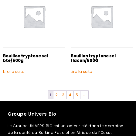
Bouillon tryptone sel
Bouillon tryptone sel
bte/500g
flacon/500G
Lire la suite
Lire la suite
1
2
3
4
5
→
Groupe Univers Bio
Le Groupe UNIVERS BIO est un acteur clé dans le domaine
de la santé au Burkina Faso et en Afrique de l’Ouest,