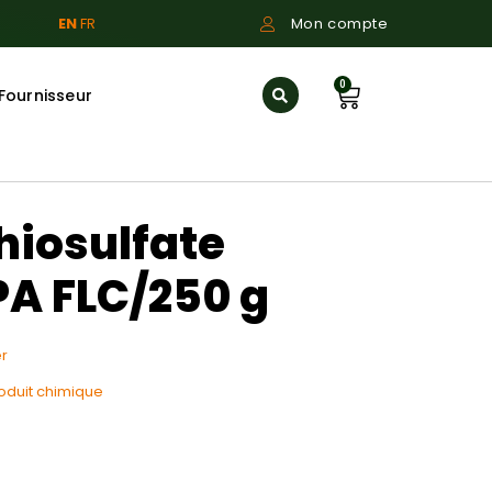
EN
FR
Mon compte
0
Fournisseur
hiosulfate
A FLC/250 g
r
oduit chimique