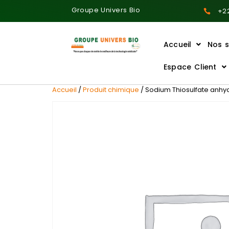
Groupe Univers Bio
+22
Accueil
Nos s
Ajoutez votre titre ici
Espace Client
Accueil
/
Produit chimique
/ Sodium Thiosulfate anhy