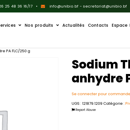
6 25 48 36 16/17
info@unibio.bf - secretariat@unibio.bf
ervices
Nos produits
Actualités
Contacts
Espace 
dre PA FLC/250 g
Sodium T
anhydre P
Se connecter pour commande
UGS :
121879.1209
Catégorie :
Pr
Report Abuse