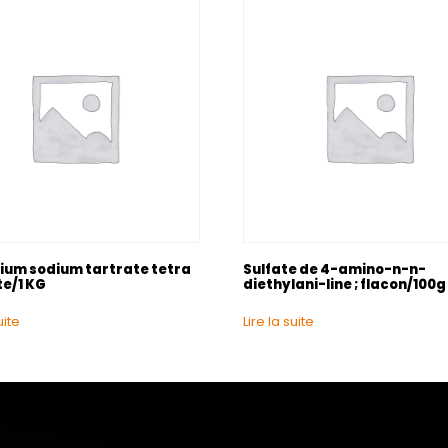
ium sodium tartrate tetra
Sulfate de 4-amino-n-n-
te/1 KG
diethylani-line ; flacon/100g
uite
Lire la suite