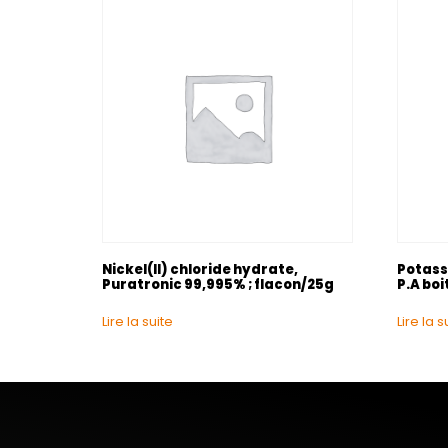
Nickel(II) chloride hydrate,
Potass
Puratronic 99,995% ; flacon/25g
P.A boi
Lire la suite
Lire la s