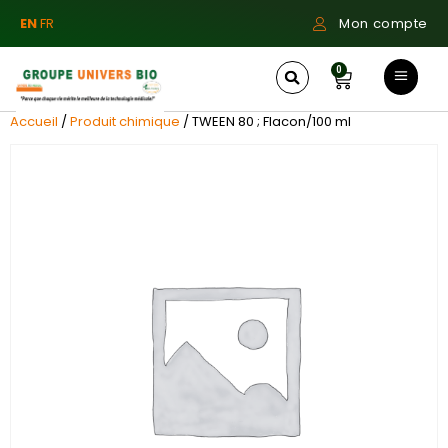
EN
FR
Mon compte
0
Accueil
/
Produit chimique
/ TWEEN 80 ; Flacon/100 ml