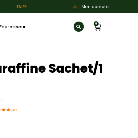
EN
FR
Mon compte
0
Fournisseur
araffine Sachet/1
r
chimique