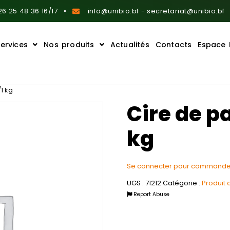
6 25 48 36 16/17
info@unibio.bf - secretariat@unibio.bf
ervices
Nos produits
Actualités
Contacts
Espace 
1 kg
Cire de p
kg
Se connecter pour commande
UGS :
71212
Catégorie :
Produit 
Report Abuse