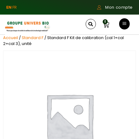
EN
FR
Mon compte
0
Accueil
/
Standard F
/ Standard F Kit de calibration (cal 1+cal
2+cal 3), unité