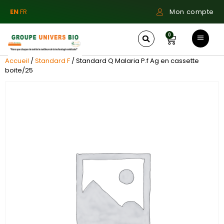
EN
FR
Mon compte
0
Accueil
/
Standard F
/ Standard Q Malaria P.f Ag en cassette
boite/25