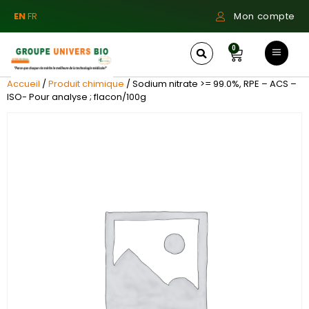
EN
FR
Mon compte
0
Accueil
/
Produit chimique
/ Sodium nitrate >= 99.0%, RPE – ACS –
ISO- Pour analyse ; flacon/100g