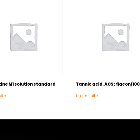
xine M1 solution standard
Tannic acid, ACS ; flacon/10
uite
Lire la suite