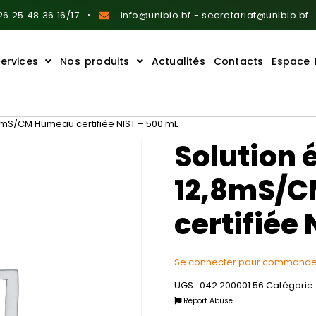
6 25 48 36 16/17
info@unibio.bf - secretariat@unibio.bf
ervices
Nos produits
Actualités
Contacts
Espace 
,8mS/CM Humeau certifiée NIST – 500 mL
Solution 
12,8mS/
certifiée
Se connecter pour commande
UGS :
042.200001.56
Catégorie 
Report Abuse