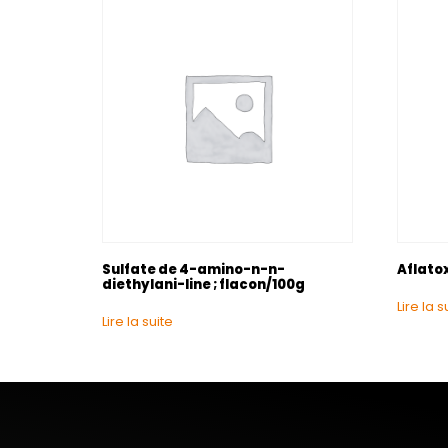
Sulfate de 4-amino-n-n-
Aflato
diethylani-line ; flacon/100g
Lire la s
Lire la suite