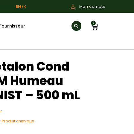
EN
FR
Mon compte
0
Fournisseur
étalon Cond
CM Humeau
 NIST – 500 mL
r
:
Produit chimique