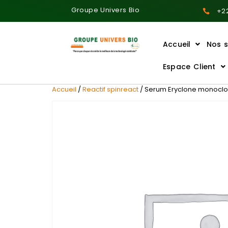
Groupe Univers Bio
+22
Accueil
Nos s
Ajoutez votre titre ici
Espace Client
Accueil
/
Reactif spinreact
/ Serum Eryclone monoclona