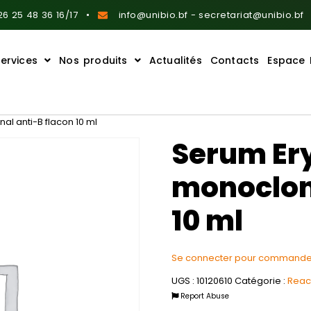
6 25 48 36 16/17
info@unibio.bf - secretariat@unibio.bf
ervices
Nos produits
Actualités
Contacts
Espace 
l anti-B flacon 10 ml
Serum Er
monoclona
10 ml
Se connecter pour commande
UGS :
10120610
Catégorie :
React
Report Abuse