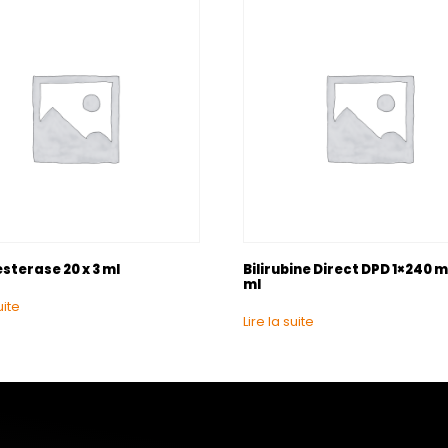
sterase 20 x 3 ml
Bilirubine Direct DPD 1×240 m
ml
uite
Lire la suite