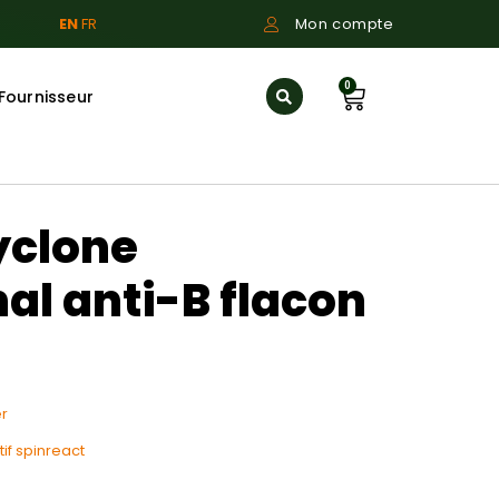
EN
FR
Mon compte
0
Fournisseur
yclone
l anti-B flacon
r
if spinreact