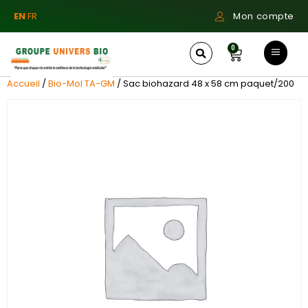
EN
FR
Mon compte
0
Accueil
/
Bio-Mol TA-GM
/ Sac biohazard 48 x 58 cm paquet/200