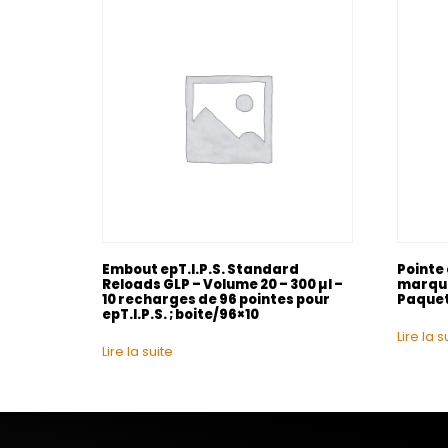
Embout epT.I.P.S. Standard
Pointe
Reloads GLP – Volume 20 – 300 µl –
marquag
10 recharges de 96 pointes pour
Paquet
epT.I.P.S. ; boite/96×10
Lire la s
Lire la suite