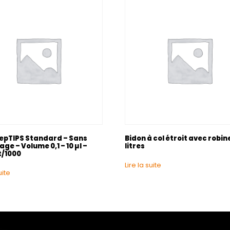
 epTIPS Standard – Sans
Bidon à col étroit avec robin
e – Volume 0,1 – 10 µl –
litres
/1000
Lire la suite
uite