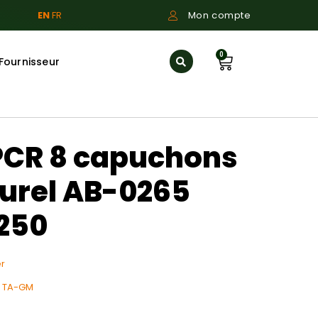
EN
FR
Mon compte
0
Fournisseur
PCR 8 capuchons
urel AB-0265
250
r
l TA-GM