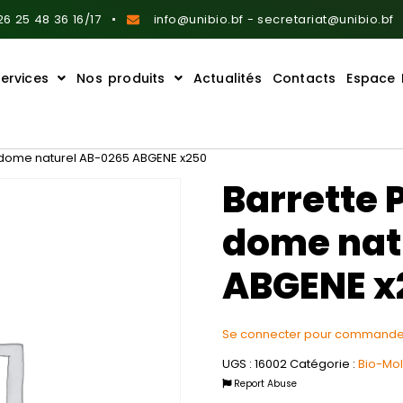
6 25 48 36 16/17
info@unibio.bf - secretariat@unibio.bf
ervices
Nos produits
Actualités
Contacts
Espace 
 dome naturel AB-0265 ABGENE x250
Barrette 
dome nat
ABGENE x
Se connecter pour commande
UGS :
16002
Catégorie :
Bio-Mo
Report Abuse