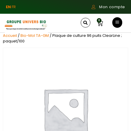
EN
FR
Mon compte
0
Accueil
/
Bio-Mol TA-GM
/ Plaque de culture 96 puits ClearLine ;
paquet/100