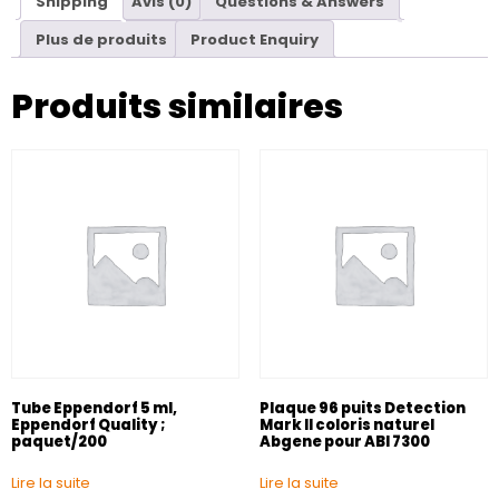
Shipping
Avis (0)
Questions & Answers
Plus de produits
Product Enquiry
Produits similaires
Tube Eppendorf 5 ml,
Plaque 96 puits Detection
Eppendorf Quality ;
Mark II coloris naturel
paquet/200
Abgene pour ABI 7300
Lire la suite
Lire la suite