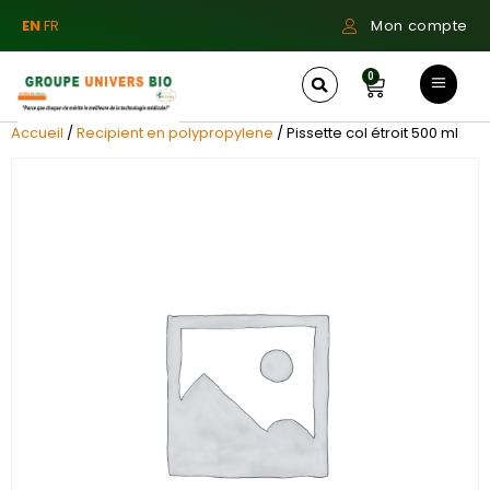
EN
FR
Mon compte
0
Accueil
/
Recipient en polypropylene
/ Pissette col étroit 500 ml