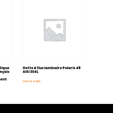
tique
Hotte à flux laminaire Polaris 48
nçais
AISI 304L
ment
Lire la suite