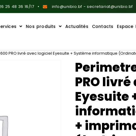
6 25 48 36 16/17
info@unibio.bf - secretariat@unibio.bf
ervices
Nos produits
Actualités
Contacts
Espace 
00 PRO livré avec logiciel Eyesuite + Système informatique (Ordinat
Perimetr
PRO livré 
Eyesuite 
informati
+ imprima