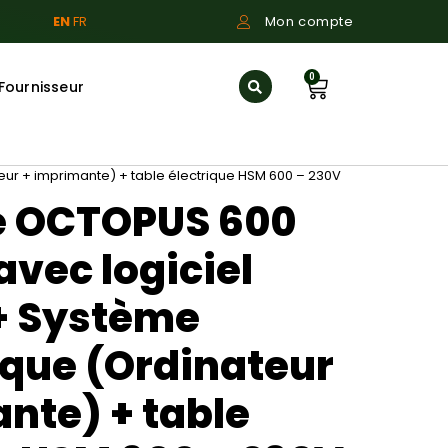
EN
FR
Mon compte
0
Fournisseur
eur + imprimante) + table électrique HSM 600 – 230V
e OCTOPUS 600
avec logiciel
+ Système
que (Ordinateur
nte) + table