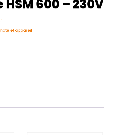
e HSM 600 – 230V
r
mate et appareil