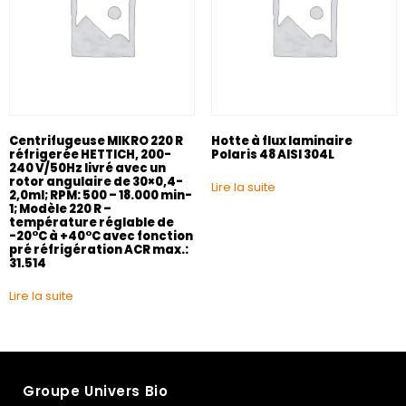
Centrifugeuse MIKRO 220 R
Hotte à flux laminaire
réfrigerée HETTICH, 200-
Polaris 48 AISI 304L
240 V/50Hz livré avec un
rotor angulaire de 30×0,4-
Lire la suite
2,0ml; RPM: 500 – 18.000 min-
1; Modèle 220 R –
température réglable de
-20°C à +40°C avec fonction
pré réfrigération ACR max.:
31.514
Lire la suite
Groupe Univers Bio