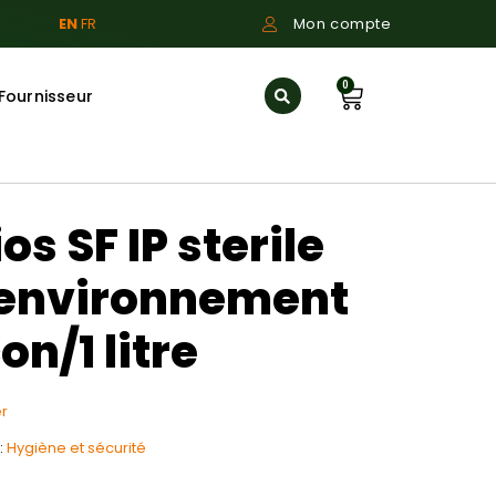
EN
FR
Mon compte
0
Fournisseur
s SF IP sterile
 environnement
on/1 litre
r
:
Hygiène et sécurité