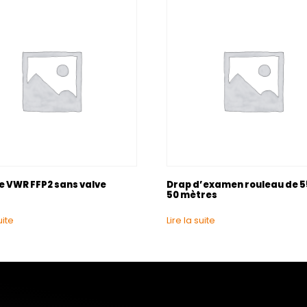
 VWR FFP2 sans valve
Drap d’examen rouleau de 5
50 mètres
uite
Lire la suite