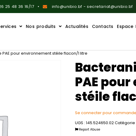
6 25 48 36 16/17
info@unibio.bf - secretariat@unibio.bf
ervices
Nos produits
Actualités
Contacts
Espace 
le PAE pour environnement stéile flacon/1 litre
Bacteranio
PAE pour
stéile flac
Se connecter pour commande
UGS :
145.524650.02
Catégorie 
Report Abuse