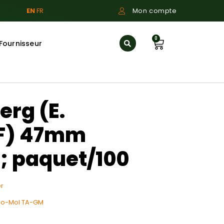
EN
FR
Mon compte
0
Fournisseur
erg (E.
IF) 47mm
 ; paquet/100
r
io-Mol TA-GM