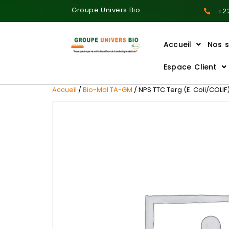
Groupe Univers Bio
+22
Accueil
Nos s
Ajoutez votre titre ici
Espace Client
Accueil
/
Bio-Mol TA-GM
/ NPS TTC Terg (E. Coli/COLI