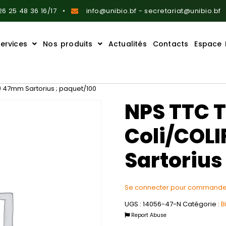
6 25 48 36 16/17
info@unibio.bf - secretariat@unibio.bf
ervices
Nos produits
Actualités
Contacts
Espace 
F) 47mm Sartorius ; paquet/100
NPS TTC T
Coli/COL
Sartorius
Se connecter pour commande
UGS :
14056-47-N
Catégorie :
B
Report Abuse