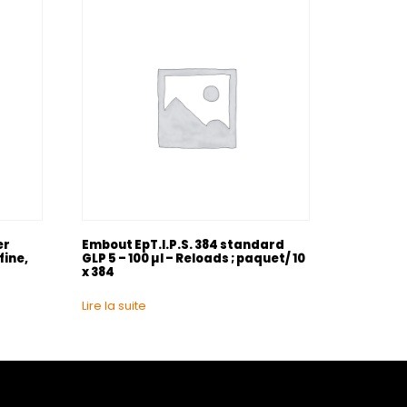
er
Embout EpT.I.P.S. 384 standard
fine,
GLP 5 – 100 µl – Reloads ; paquet/ 10
x 384
Lire la suite