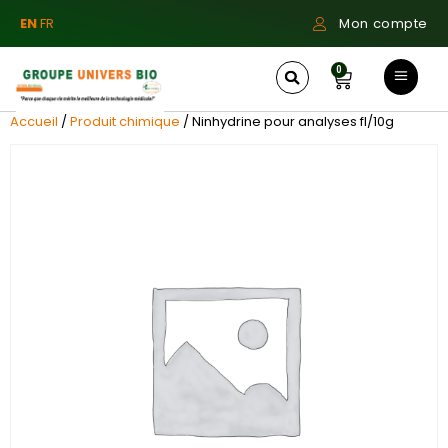
EN
FR
Mon compte
0
Accueil
/
Produit chimique
/ Ninhydrine pour analyses fl/10g