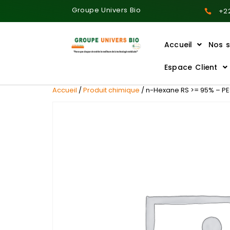
Groupe Univers Bio
+22
Accueil
Nos s
Ajoutez votre titre ici
Espace Client
Accueil
/
Produit chimique
/ n-Hexane RS >= 95% – PEST