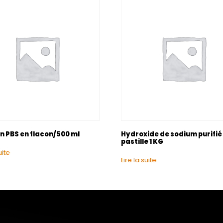
 PBS en flacon/500 ml
Hydroxide de sodium purifié
pastille 1 KG
uite
Lire la suite