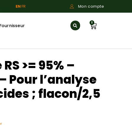
EN
FR
Mon compte
0
Fournisseur
 RS >= 95% –
– Pour l’analyse
ides ; flacon/2,5
r