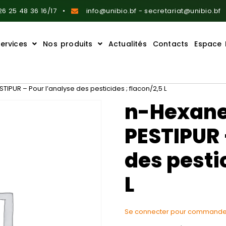
6 25 48 36 16/17
info@unibio.bf - secretariat@unibio.bf
ervices
Nos produits
Actualités
Contacts
Espace 
IPUR – Pour l’analyse des pesticides ; flacon/2,5 L
n-Hexane
PESTIPUR 
des pestic
L
Se connecter pour commande