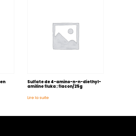
 en
Sulfate de 4-amino-n-n-diethyl-
amiline fluka ; flacon/25g
Lire la suite