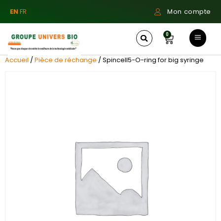
EN
FR
Mon compte
0
Accueil
/
Pièce de réchange
/ Spincell5-O-ring for big syringe