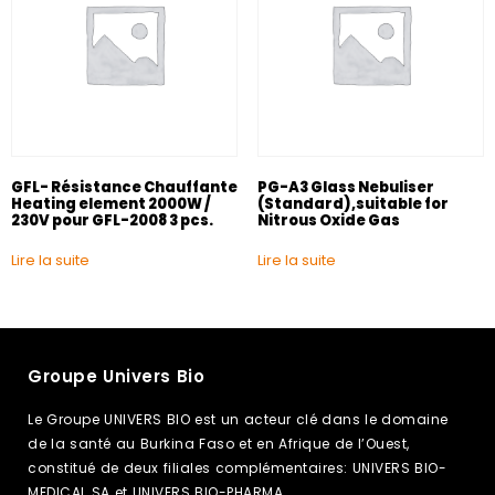
GFL- Résistance Chauffante
PG-A3 Glass Nebuliser
Heating element 2000W /
(Standard),suitable for
230V pour GFL-2008 3 pcs.
Nitrous Oxide Gas
Lire la suite
Lire la suite
Groupe Univers Bio
Le Groupe UNIVERS BIO est un acteur clé dans le domaine
de la santé au Burkina Faso et en Afrique de l’Ouest,
constitué de deux filiales complémentaires: UNIVERS BIO-
MEDICAL SA et UNIVERS BIO-PHARMA