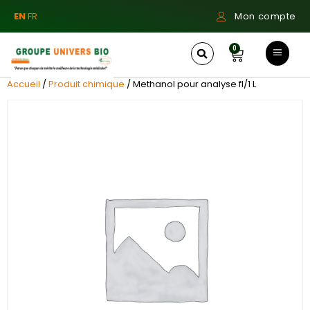
EN
FR
Mon compte
0
Accueil
/
Produit chimique
/ Methanol pour analyse fl/1 L