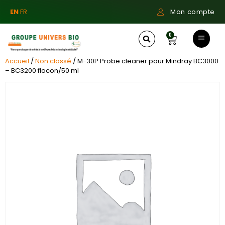
EN
FR
Mon compte
0
Accueil
/
Non classé
/ M-30P Probe cleaner pour Mindray BC3000
– BC3200 flacon/50 ml