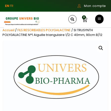
EN
FR
Mon compte
0
Accueil
/
FILS RESORBABLES POLYGALACTINE
/ SI TRUSYNTH
POLYGALACTINE N°1 Aiguille triangulaire 1/2 C 40mm, 90cm B/12