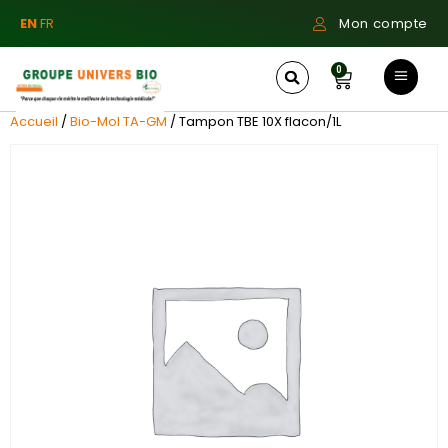
EN
FR
Mon compte
0
Accueil
/
Bio-Mol TA-GM
/ Tampon TBE 10X flacon/1L