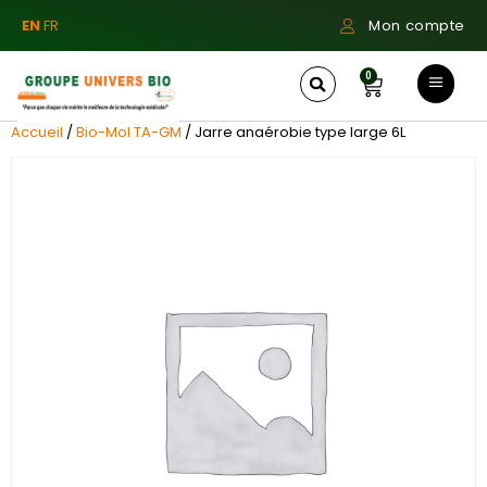
EN
FR
Mon compte
0
Accueil
/
Bio-Mol TA-GM
/ Jarre anaérobie type large 6L