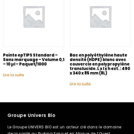
Pointe epTIPS Standard –
Bac en polyéthylène haute
Sans marquage – Volume 0,1
densité (HDPE) blanc avec
– 10 µl – Paquet/1000
couvercle en polypropylène
translucide. L x l x h ext. : 490
x 340 x 85 mm (8L)
Lire la suite
Lire la suite
Groupe Univers Bio
Le Groupe UNIVERS BIO est un acteur clé dans le domaine
de la santé au Burkina Faso et en Afrique de l’Ouest,