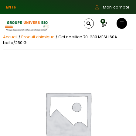
EN
FR
Mon compte
0
Accueil
/
Produit chimique
/ Gel de silice 70-230 MESH 60A
boite/250 G