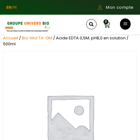
EN
FR
Mon compte
0
Accueil
/
Bio-Mol TA-GM
/ Acide EDTA 0,5M; pH8,0 en solution /
500ml