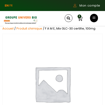
EN
FR
Mon compte
0
Accueil
/
Produit chimique
/ F A M E, Mix GLC-30 certifie, 100mg